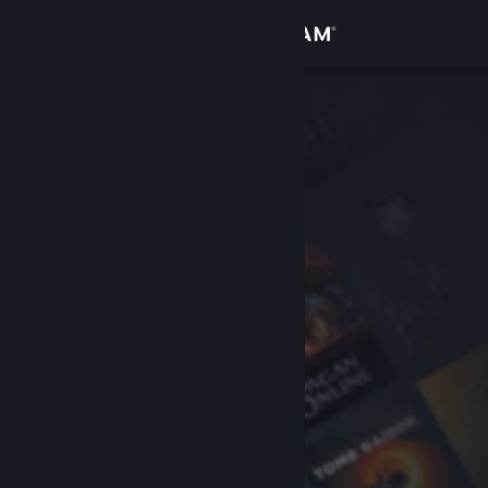
Accedi
Negozio
Comunità
Informazioni
Assistenza
Cambia la lingua
Ottieni l'app mobile di Steam
Visualizza il sito web per desktop