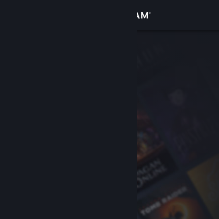
Accedi
Negozio
Comunità
Informazioni
Assistenza
Cambia la lingua
Ottieni l'app mobile di Steam
Visualizza il sito web per desktop