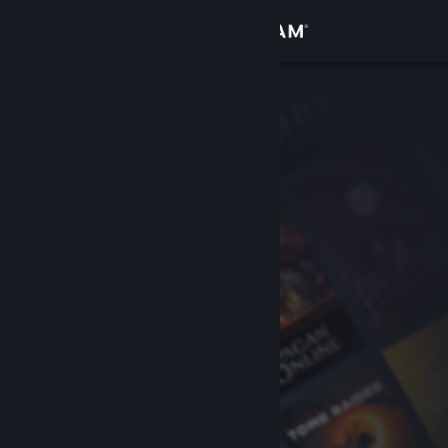
Accedi
Negozio
Comunità
Informazioni
Assistenza
Cambia la lingua
Ottieni l'app mobile di Steam
Visualizza il sito web per desktop