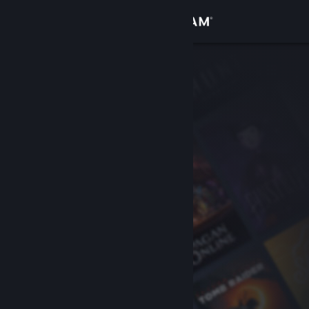
Accedi
Negozio
Comunità
Informazioni
Assistenza
Cambia la lingua
Ottieni l'app mobile di Steam
Visualizza il sito web per desktop