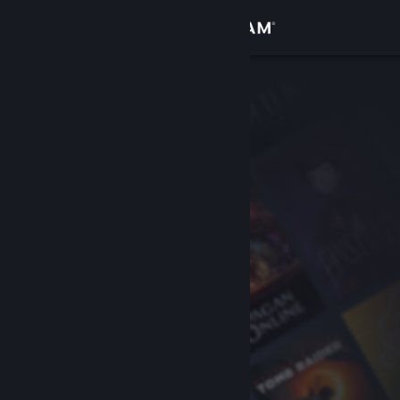
Accedi
Negozio
Comunità
Informazioni
Assistenza
Cambia la lingua
Ottieni l'app mobile di Steam
Visualizza il sito web per desktop