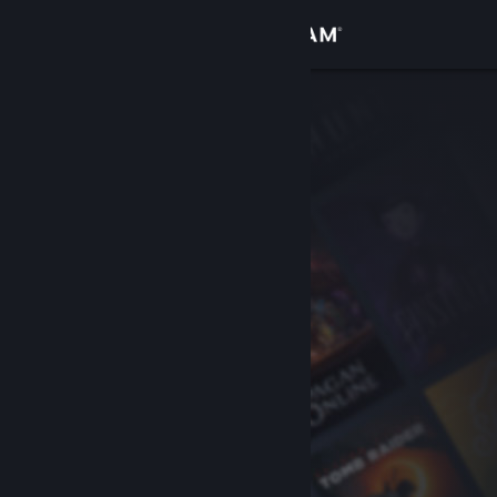
Accedi
Negozio
Comunità
Informazioni
Assistenza
Cambia la lingua
Ottieni l'app mobile di Steam
Visualizza il sito web per desktop