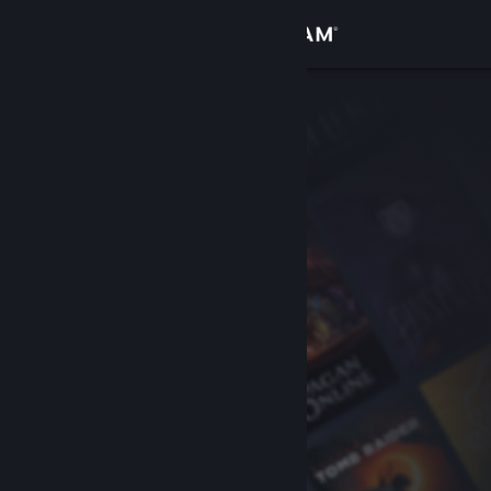
Accedi
Negozio
Comunità
Informazioni
Assistenza
Cambia la lingua
Ottieni l'app mobile di Steam
Visualizza il sito web per desktop