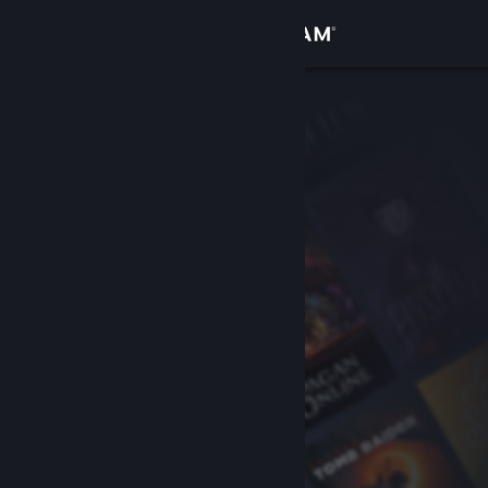
Accedi
Negozio
Comunità
Informazioni
Assistenza
Cambia la lingua
Ottieni l'app mobile di Steam
Visualizza il sito web per desktop