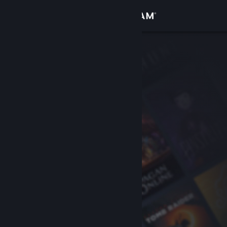
Accedi
Negozio
Comunità
Informazioni
Assistenza
Cambia la lingua
Ottieni l'app mobile di Steam
Visualizza il sito web per desktop