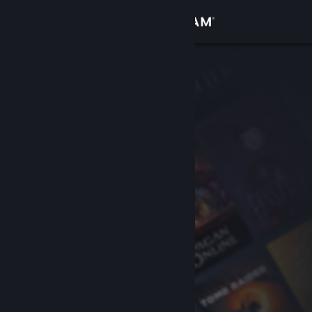
Accedi
Negozio
Comunità
Informazioni
Assistenza
Cambia la lingua
Ottieni l'app mobile di Steam
Visualizza il sito web per desktop