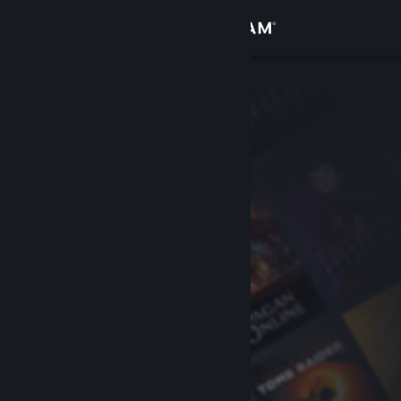
Accedi
Negozio
Comunità
Informazioni
Assistenza
Cambia la lingua
Ottieni l'app mobile di Steam
Visualizza il sito web per desktop