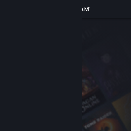
Accedi
Negozio
Comunità
Informazioni
Assistenza
Cambia la lingua
Ottieni l'app mobile di Steam
Visualizza il sito web per desktop