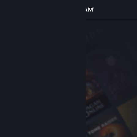
Accedi
Negozio
Comunità
Informazioni
Assistenza
Cambia la lingua
Ottieni l'app mobile di Steam
Visualizza il sito web per desktop