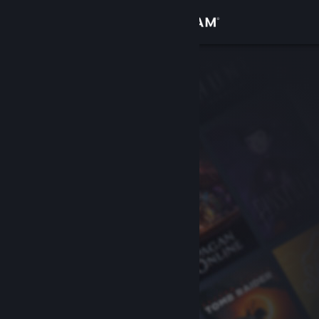
Accedi
Negozio
Comunità
Informazioni
Assistenza
Cambia la lingua
Ottieni l'app mobile di Steam
Visualizza il sito web per desktop