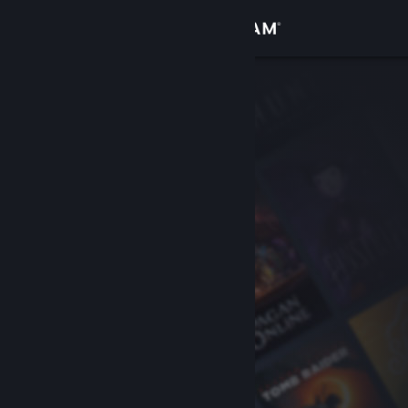
Accedi
Negozio
Comunità
Informazioni
Assistenza
Cambia la lingua
Ottieni l'app mobile di Steam
Visualizza il sito web per desktop