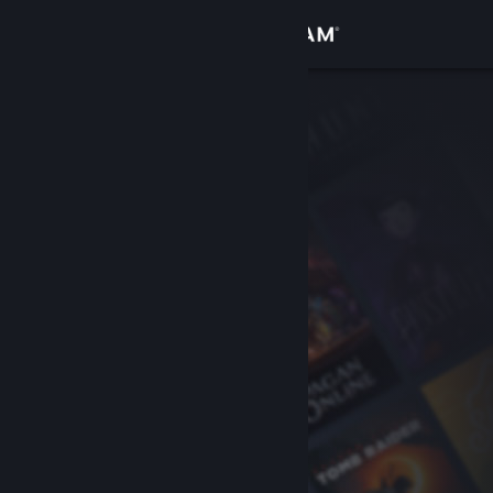
Accedi
Negozio
Comunità
Informazioni
Assistenza
Cambia la lingua
Ottieni l'app mobile di Steam
Visualizza il sito web per desktop