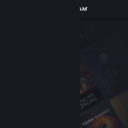
Accedi
Negozio
Comunità
Informazioni
Assistenza
Cambia la lingua
Ottieni l'app mobile di Steam
Visualizza il sito web per desktop