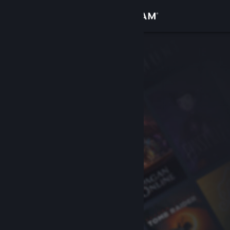
Accedi
Negozio
Comunità
Informazioni
Assistenza
Cambia la lingua
Ottieni l'app mobile di Steam
Visualizza il sito web per desktop