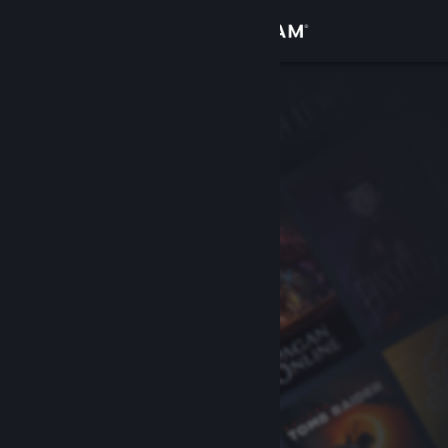
Accedi
Negozio
Comunità
Informazioni
Assistenza
Cambia la lingua
Ottieni l'app mobile di Steam
Visualizza il sito web per desktop