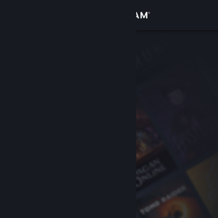
Accedi
Negozio
Comunità
Informazioni
Assistenza
Cambia la lingua
Ottieni l'app mobile di Steam
Visualizza il sito web per desktop