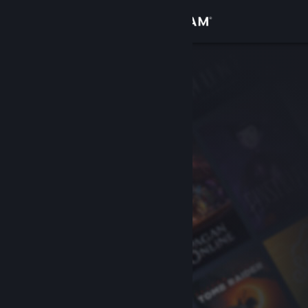
Accedi
Negozio
Comunità
Informazioni
Assistenza
Cambia la lingua
Ottieni l'app mobile di Steam
Visualizza il sito web per desktop