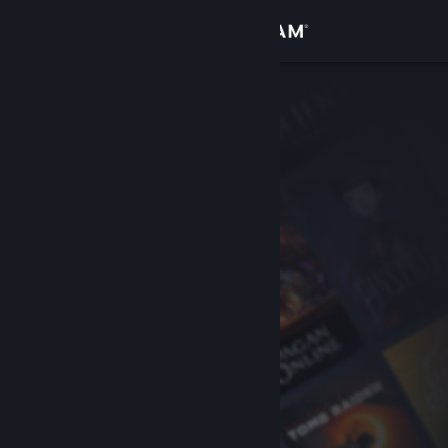
Accedi
Negozio
Comunità
Informazioni
Assistenza
Cambia la lingua
Ottieni l'app mobile di Steam
Visualizza il sito web per desktop