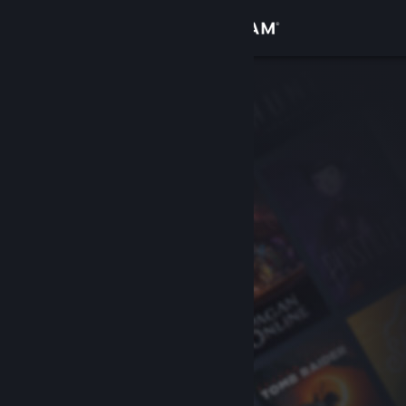
Accedi
Negozio
Comunità
Informazioni
Assistenza
Cambia la lingua
Ottieni l'app mobile di Steam
Visualizza il sito web per desktop