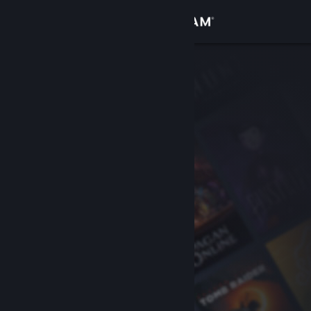
Accedi
Negozio
Comunità
Informazioni
Assistenza
Cambia la lingua
Ottieni l'app mobile di Steam
Visualizza il sito web per desktop