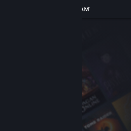
Accedi
Negozio
Comunità
Informazioni
Assistenza
Cambia la lingua
Ottieni l'app mobile di Steam
Visualizza il sito web per desktop