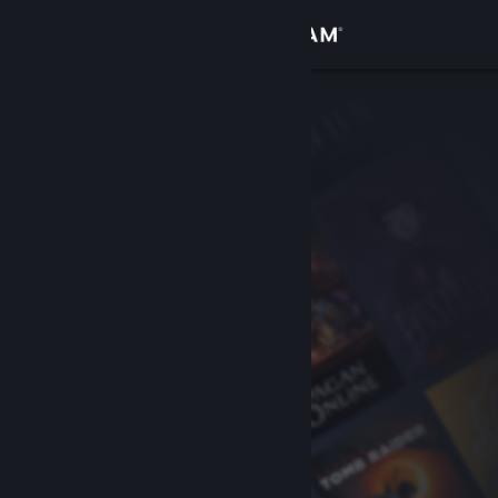
Accedi
Negozio
Comunità
Informazioni
Assistenza
Cambia la lingua
Ottieni l'app mobile di Steam
Visualizza il sito web per desktop