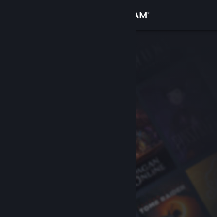
Accedi
Negozio
Comunità
Informazioni
Assistenza
Cambia la lingua
Ottieni l'app mobile di Steam
Visualizza il sito web per desktop