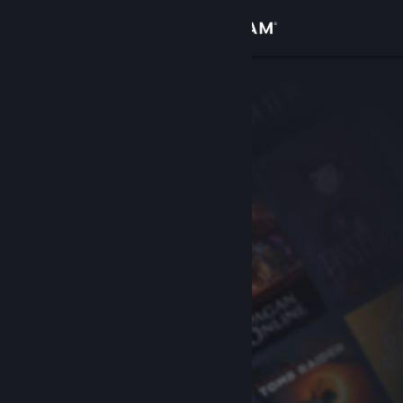
Accedi
Negozio
Comunità
Informazioni
Assistenza
Cambia la lingua
Ottieni l'app mobile di Steam
Visualizza il sito web per desktop