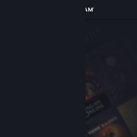
Accedi
Negozio
Comunità
Informazioni
Assistenza
Cambia la lingua
Ottieni l'app mobile di Steam
Visualizza il sito web per desktop