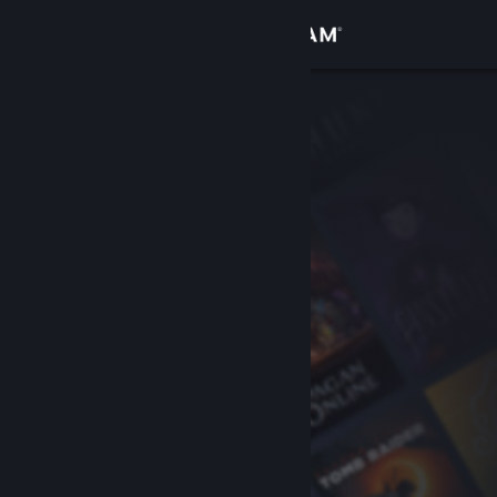
Accedi
Negozio
Comunità
Informazioni
Assistenza
Cambia la lingua
Ottieni l'app mobile di Steam
Visualizza il sito web per desktop