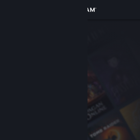
Accedi
Negozio
Comunità
Informazioni
Assistenza
Cambia la lingua
Ottieni l'app mobile di Steam
Visualizza il sito web per desktop