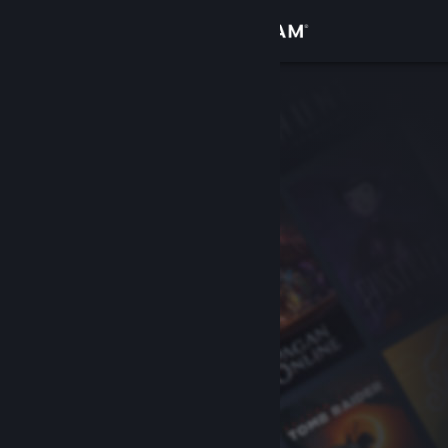
Accedi
Negozio
Comunità
Informazioni
Assistenza
Cambia la lingua
Ottieni l'app mobile di Steam
Visualizza il sito web per desktop