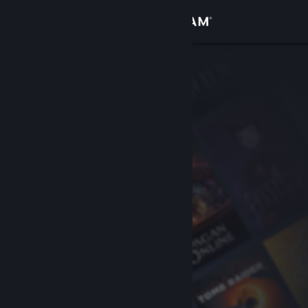
Accedi
Negozio
Comunità
Informazioni
Assistenza
Cambia la lingua
Ottieni l'app mobile di Steam
Visualizza il sito web per desktop