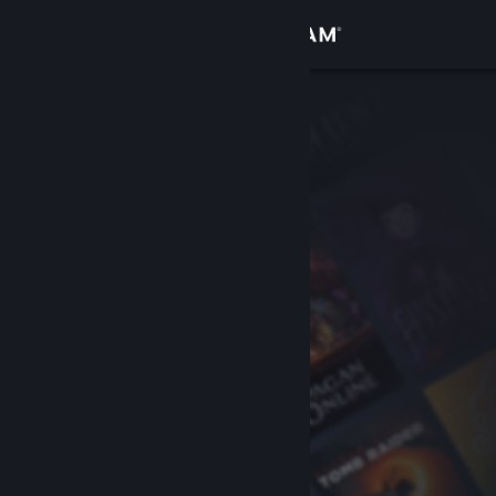
Accedi
Negozio
Comunità
Informazioni
Assistenza
Cambia la lingua
Ottieni l'app mobile di Steam
Visualizza il sito web per desktop