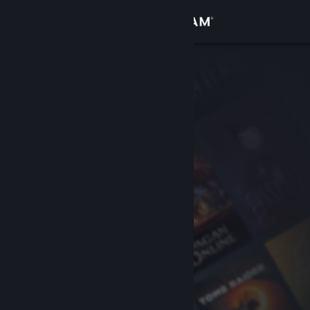
Accedi
Negozio
Comunità
Informazioni
Assistenza
Cambia la lingua
Ottieni l'app mobile di Steam
Visualizza il sito web per desktop