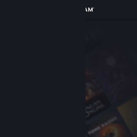
Accedi
Negozio
Comunità
Informazioni
Assistenza
Cambia la lingua
Ottieni l'app mobile di Steam
Visualizza il sito web per desktop