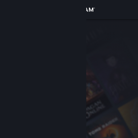
Accedi
Negozio
Comunità
Informazioni
Assistenza
Cambia la lingua
Ottieni l'app mobile di Steam
Visualizza il sito web per desktop