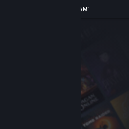
Accedi
Negozio
Comunità
Informazioni
Assistenza
Cambia la lingua
Ottieni l'app mobile di Steam
Visualizza il sito web per desktop