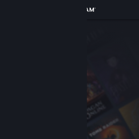
Accedi
Negozio
Comunità
Informazioni
Assistenza
Cambia la lingua
Ottieni l'app mobile di Steam
Visualizza il sito web per desktop