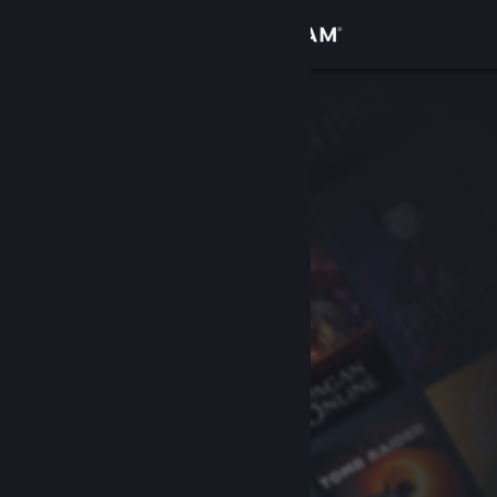
Accedi
Negozio
Comunità
Informazioni
Assistenza
Cambia la lingua
Ottieni l'app mobile di Steam
Visualizza il sito web per desktop