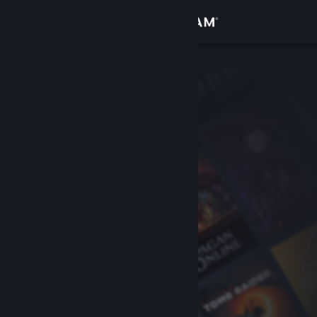
Accedi
Negozio
Comunità
Informazioni
Assistenza
Cambia la lingua
Ottieni l'app mobile di Steam
Visualizza il sito web per desktop