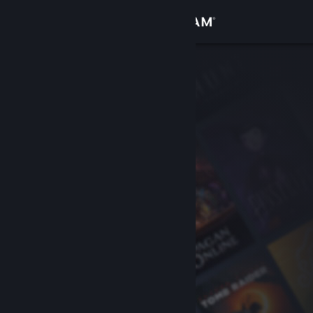
Accedi
Negozio
Comunità
Informazioni
Assistenza
Cambia la lingua
Ottieni l'app mobile di Steam
Visualizza il sito web per desktop