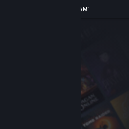
Accedi
Negozio
Comunità
Informazioni
Assistenza
Cambia la lingua
Ottieni l'app mobile di Steam
Visualizza il sito web per desktop