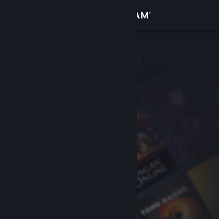
Accedi
Negozio
Comunità
Informazioni
Assistenza
Cambia la lingua
Ottieni l'app mobile di Steam
Visualizza il sito web per desktop