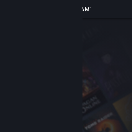
Accedi
Negozio
Comunità
Informazioni
Assistenza
Cambia la lingua
Ottieni l'app mobile di Steam
Visualizza il sito web per desktop