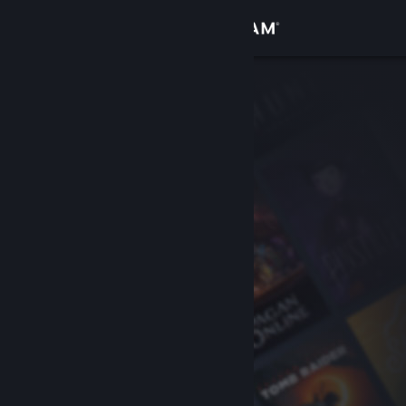
Accedi
Negozio
Comunità
Informazioni
Assistenza
Cambia la lingua
Ottieni l'app mobile di Steam
Visualizza il sito web per desktop