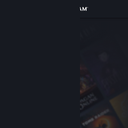
Accedi
Negozio
Comunità
Informazioni
Assistenza
Cambia la lingua
Ottieni l'app mobile di Steam
Visualizza il sito web per desktop