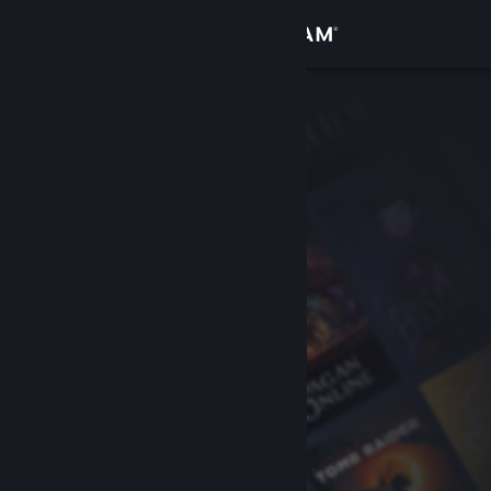
Accedi
Negozio
Comunità
Informazioni
Assistenza
Cambia la lingua
Ottieni l'app mobile di Steam
Visualizza il sito web per desktop