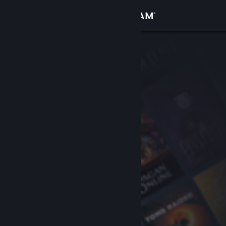
Accedi
Negozio
Comunità
Informazioni
Assistenza
Cambia la lingua
Ottieni l'app mobile di Steam
Visualizza il sito web per desktop