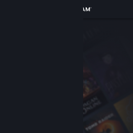
Accedi
Negozio
Comunità
Informazioni
Assistenza
Cambia la lingua
Ottieni l'app mobile di Steam
Visualizza il sito web per desktop